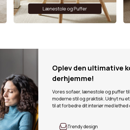
Lænestole og Puffer
Oplev den ultimative k
derhjemme!
Vores sofaer, lænestole og puffer ti
moderne stil og praktisk. Udnyt nu et
til at forbedre dit interiør med lethed
Trendy design