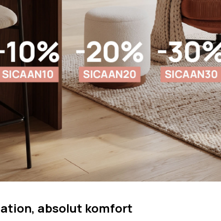
ers Sofa
Vintage Sofa
Sofa i boucl
ers Sofa
Skandinavisk Sofa
Stof Sofa
Linned Sofa
Fløjlssofa
lation, absolut komfort