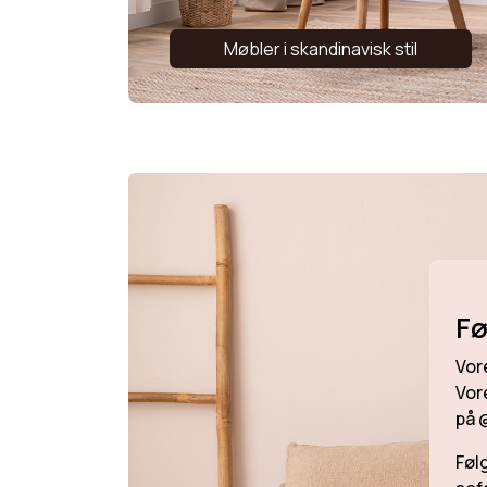
Møbler i skandinavisk stil
Fø
Vor
Vor
på 
Føl