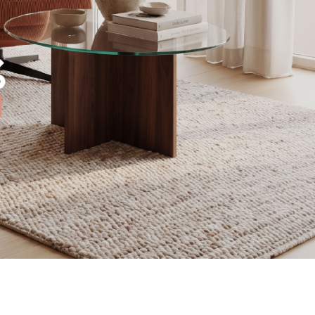
é-stof
Sofa Beige
Orange Sofa
Sofa Grå
Hvid Sofa
Grøn Sofa