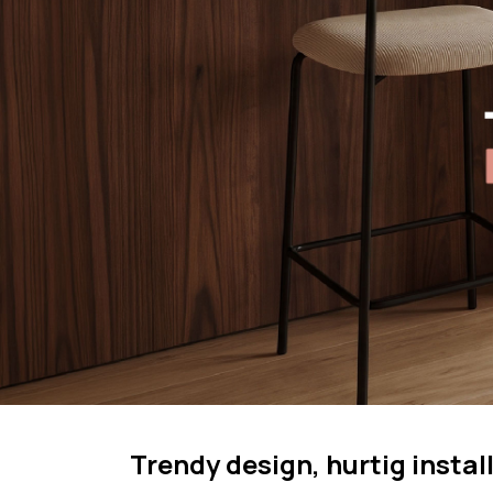
3-Person
Kampagner
2-Person
Har Brug For Hjælp
Min Konto
Trendy design, hurtig instal