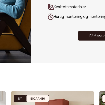
Kvalitetsmaterialer
Hurtig montering og monterin
Få flere 
NY
SICAAN10