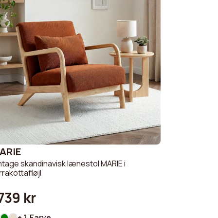
ARIE
ntage skandinavisk lænestol MARIE i
rrakottafløjl
739 kr
+ 1 Farve