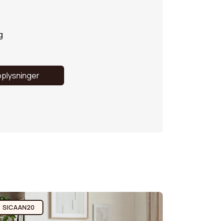
g
oplysninger
SICAAN20