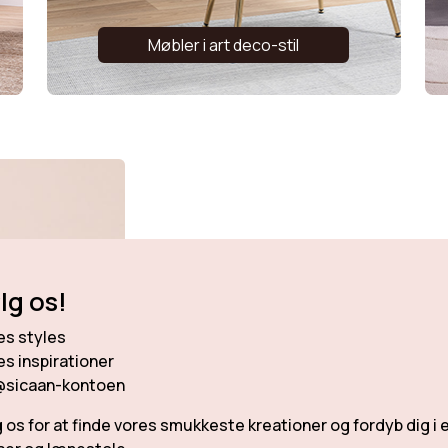
Møbler i art deco-stil
lg os!
es styles
es inspirationer
@sicaan-kontoen
g os for at finde vores smukkeste kreationer og fordyb dig i