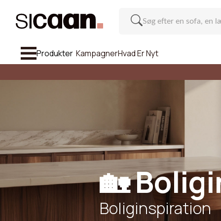
Produkter
Kampagner
Hvad Er Nyt
Se Alle So
Sofa
Lænestole Og Puffer
Stol Og Barstol
Møbel
Li
🏡 Bolig
Inspiration
Boliginspiration
Antal pla
Hvad Er Nyt