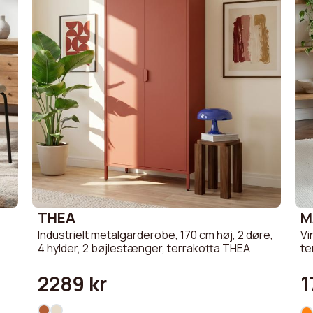
THEA
M
Industrielt metalgarderobe, 170 cm høj, 2 døre,
Vi
4 hylder, 2 bøjlestænger, terrakotta THEA
te
2289 kr
1