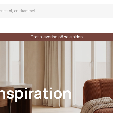
Gratis levering på hele siden
fa
ge sofa
inspiration
dser
Stilarter
Materialer