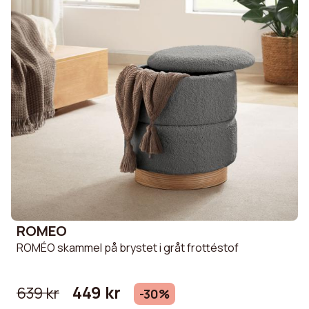
ROMEO
ROMÉO skammel på brystet i gråt frottéstof
449 kr
639 kr
-30%