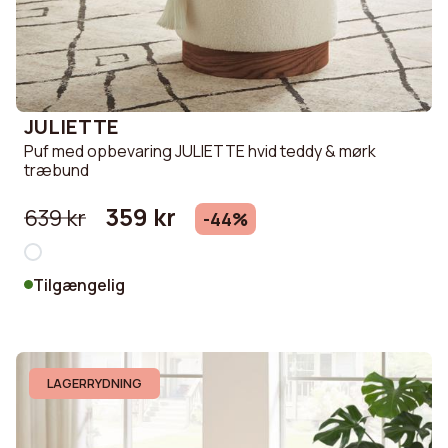
JULIETTE
Puf med opbevaring JULIETTE hvid teddy & mørk
træbund
359 kr
639 kr
-44%
Tilgængelig
LAGERRYDNING