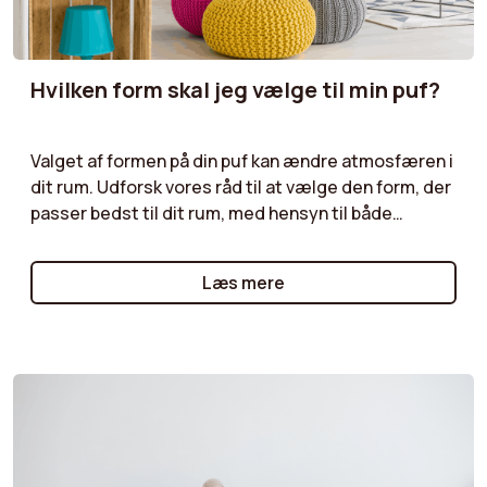
Hvilken form skal jeg vælge til min puf?
Valget af formen på din puf kan ændre atmosfæren i
dit rum. Udforsk vores råd til at vælge den form, der
passer bedst til dit rum, med hensyn til både
praktiske og æstetiske behov. Uanset om det er til
en læsekrog, et afslapningsområde eller som et
Læs mere
dekorativt element, kan du finde den perfekte puf,
der opfylder dine ønsker!