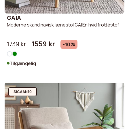
GAÏA
Moderne skandinavisk lænestol GAÏEn hvid frottéstof
1559 kr
1739 kr
-10%
Tilgængelig
SICAAN10