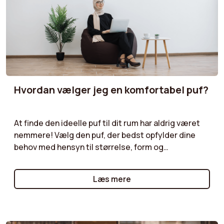
Hvordan vælger jeg en komfortabel puf?
At finde den ideelle puf til dit rum har aldrig været
nemmere! Vælg den puf, der bedst opfylder dine
behov med hensyn til størrelse, form og
funktionalitet. Velourpuf, bouclépuf,
opbevaringspuf... vores guider giver dig praktiske
Læs mere
råd til at vælge den puf, der vil supplere dine møbler
og samtidig tilbyde både praktisk og æstetisk
værdi.