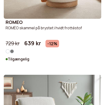
ROMEO
ROMÉO skammel på brystet i hvidt frottéstof
639 kr
729 kr
-12%
Tilgængelig