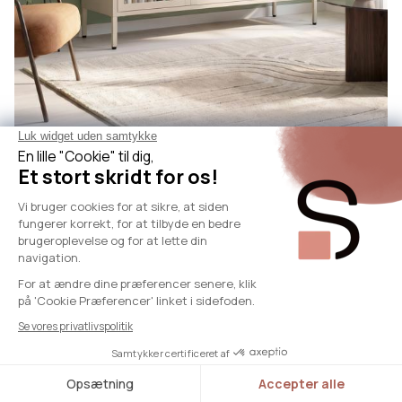
EZRA
EZRA Industrielt Metal TV-bord, 130 cm, 3 døre, beige
og hærdet glas
1559 kr
+ 1 Farve
Tilgængelig
NY
SICAAN20