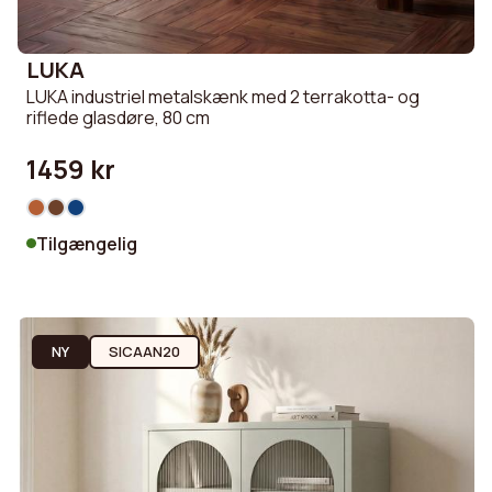
LUKA
LUKA industriel metalskænk med 2 terrakotta- og
riflede glasdøre, 80 cm
1459 kr
Tilgængelig
NY
SICAAN20