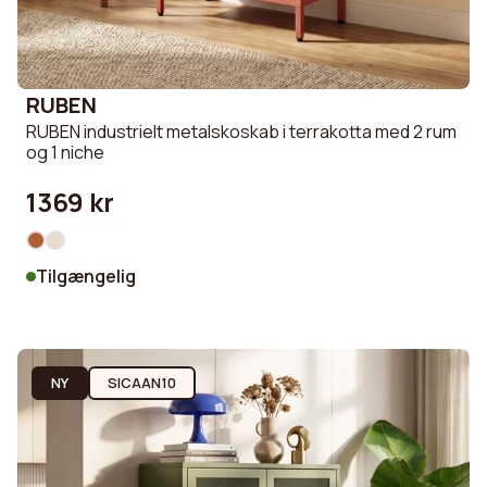
RUBEN
RUBEN industrielt metalskoskab i terrakotta med 2 rum
og 1 niche
1369 kr
Tilgængelig
NY
SICAAN10