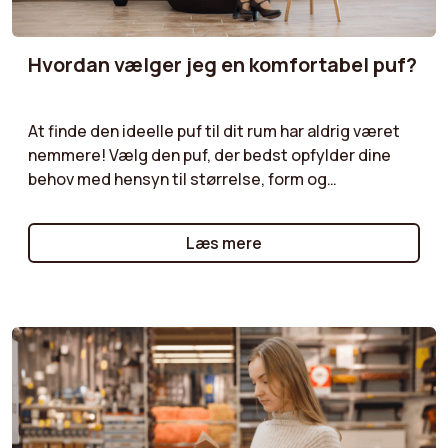
Hvordan vælger jeg en komfortabel puf?
At finde den ideelle puf til dit rum har aldrig været
nemmere! Vælg den puf, der bedst opfylder dine
behov med hensyn til størrelse, form og
funktionalitet. Velourpuf, bouclépuf,
opbevaringspuf... vores guider giver dig praktiske
Læs mere
råd til at vælge den puf, der vil supplere dine møbler
og samtidig tilbyde både praktisk og æstetisk
værdi.