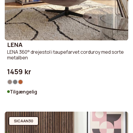
LENA
LENA 360° drejestol i taupefarvet corduroy med sorte
metalben
1459 kr
Tilgængelig
SICAAN30