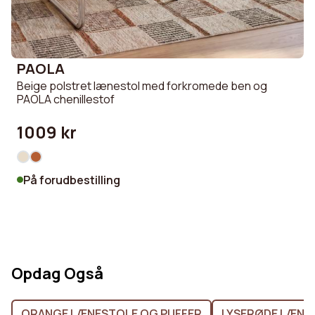
PAOLA
Beige polstret lænestol med forkromede ben og
PAOLA chenillestof
1009 kr
På forudbestilling
Opdag Også
ORANGE LÆNESTOLE OG PUFFER
LYSERØDE LÆNE