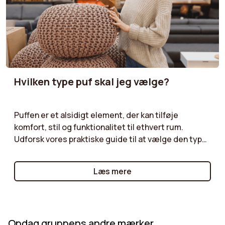
Hvilken type puf skal jeg vælge?
Puffen er et alsidigt element, der kan tilføje
komfort, stil og funktionalitet til ethvert rum.
Udforsk vores praktiske guide til at vælge den type
puf, der opfylder dine behov. Uanset om du vælger
en opbevaringspuf, der tilbyder ekstra plads, en
Læs mere
kæmpe puf til afslappet og komfortabel siddeplads,
eller en fodstøttepuf til at ledsage din lænestol,
hjælper vi dig med at træffe det rigtige valg.
Opdag gruppens andre mærker