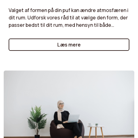
Valget af formen på din puf kan ændre atmosfæren i
dit rum. Udforsk vores råd til at vælge den form, der
passer bedst til dit rum, med hensyn til både
praktiske og æstetiske behov. Uanset om det er til
en læsekrog, et afslapningsområde eller som et
Læs mere
dekorativt element, kan du finde den perfekte puf,
der opfylder dine ønsker!