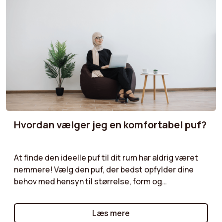
Hvordan vælger jeg en komfortabel puf?
At finde den ideelle puf til dit rum har aldrig været
nemmere! Vælg den puf, der bedst opfylder dine
behov med hensyn til størrelse, form og
funktionalitet. Velourpuf, bouclépuf,
opbevaringspuf... vores guider giver dig praktiske
Læs mere
råd til at vælge den puf, der vil supplere dine møbler