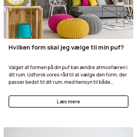
Hvilken form skal jeg vælge til min puf?
Valget af formen på din puf kan ændre atmosfæren i
dit rum. Udforsk vores råd til at vælge den form, der
passer bedst til dit rum, med hensyn til både
praktiske og æstetiske behov. Uanset om det er til
en læsekrog, et afslapningsområde eller som et
Læs mere
dekorativt element, kan du finde den perfekte puf,
der opfylder dine ønsker!