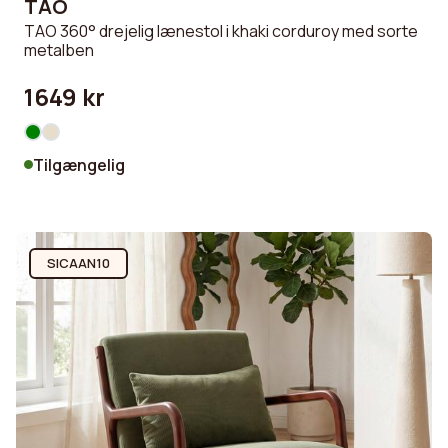
TAO
TAO 360° drejelig lænestol i khaki corduroy med sorte
metalben
1649 kr
Tilgængelig
SICAAN10