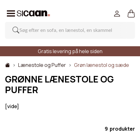
Gratis levering på hele siden
Lænestole og Puffer
Grøn lænestol og sæde
GRØNNE LÆNESTOLE OG
PUFFER
[vide]
9 produkter