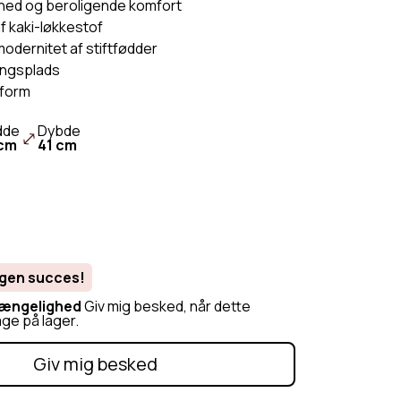
é-stof
Sofa Beige
hed og beroligende komfort
f kaki-løkkestof
Orange Sofa
odernitet af stiftfødder
Sofa Grå
ngsplads
Hvid Sofa
tform
Grøn Sofa
dde
Dybde
 cm
41 cm
 egen succes!
gængelighed
Giv mig besked, når dette
age på lager.
Giv mig besked