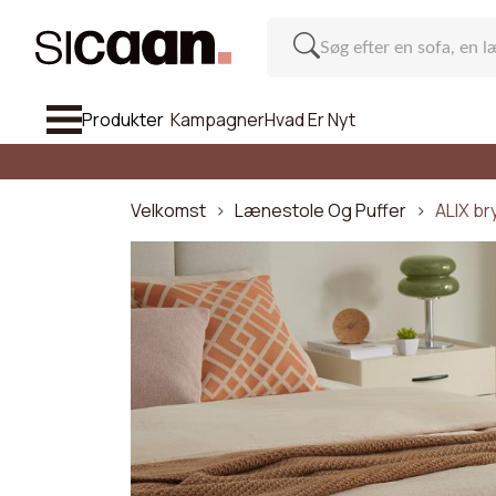
Produkter
Kampagner
Hvad Er Nyt
Se Alle So
Sofa
Velkomst
Lænestole Og Puffer
ALIX br
Lænestole Og Puffer
Stol Og Barstol
Møbel
Li
Inspiration
Antal pla
Hvad Er Nyt