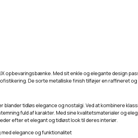
X opbevaringsbænke. Med sit enkle og elegante design passer 
sofistikering. De sorte metalliske finish tilføjer en raffineret og
er blander tidløs elegance og nostalgi. Ved at kombinere klass
temning fuld af karakter. Med sine kvalitetsmaterialer og elega
eder efter et elegant og tidløst look til deres interiør.
 med elegance og funktionalitet