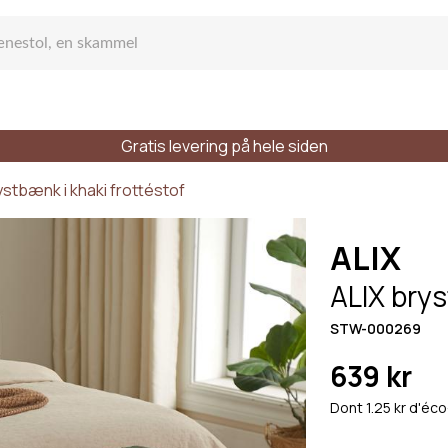
Gratis levering på hele siden
fa
ystbænk i khaki frottéstof
ALIX
ALIX brys
STW-000269
ge sofa
639 kr
Dont 1.25 kr d'éco
dser
Stilarter
Materialer