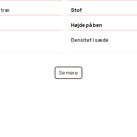
 træ
Stof
Højde på ben
Densitet i sæde
Produkttype
Se mere
ne
Farve på ben
Længde
Samlevejledning
Højde