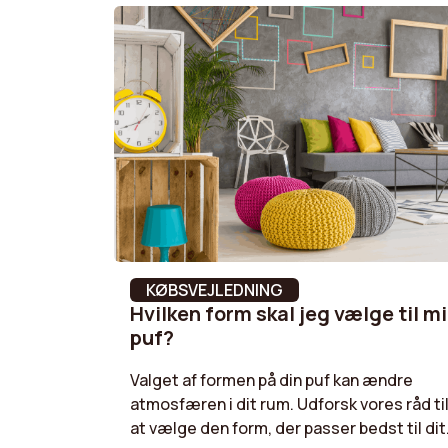
Form på ben
Pins
Benmateriale
Stål
Stofsammensætning
100% p
Fyld i sæde
Polyur
Garanti
2 an(s)
KØBSVEJLEDNING
Slidstyrke (Martindale)
10000 
Hvilken form skal jeg vælge til m
puf?
Valget af formen på din puf kan ændre
atmosfæren i dit rum. Udforsk vores råd ti
at vælge den form, der passer bedst til dit