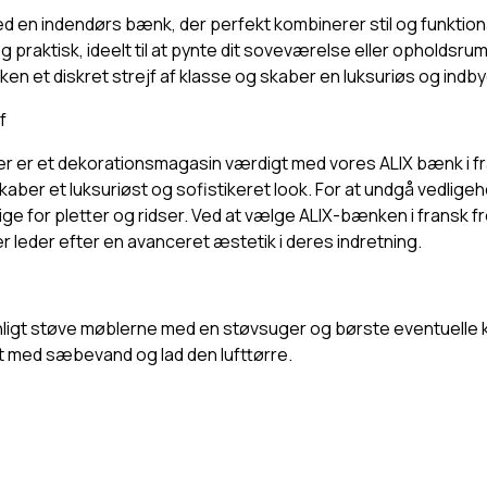
ng med en indendørs bænk, der perfekt kombinerer stil og funkti
 og praktisk, ideelt til at pynte dit soveværelse eller opholdsr
ænken et diskret strejf af klasse og skaber en luksuriøs og indb
f
, der er et dekorationsmagasin værdigt med vores ALIX bænk i fr
 skaber et luksuriøst og sofistikeret look. For at undgå vedli
ge for pletter og ridser. Ved at vælge ALIX-bænken i fransk
 der leder efter en avanceret æstetik i deres indretning.
ligt støve møblerne med en støvsuger og børste eventuelle kr
et med sæbevand og lad den lufttørre.