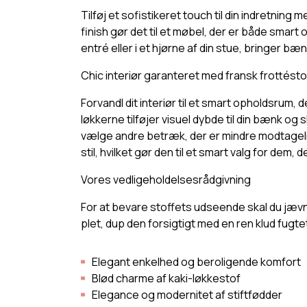
Tilføj et sofistikeret touch til din indretni
finish gør det til et møbel, der er både smart
entré eller i et hjørne af din stue, bringer b
Chic interiør garanteret med fransk frottésto
Forvandl dit interiør til et smart opholdsrum
løkkerne tilføjer visuel dybde til din bænk og
vælge andre betræk, der er mindre modtageli
stil, hvilket gør den til et smart valg for dem,
Vores vedligeholdelsesrådgivning
For at bevare stoffets udseende skal du jævn
plet, dup den forsigtigt med en ren klud fugt
Elegant enkelhed og beroligende komfort
Blød charme af kaki-løkkestof
Elegance og modernitet af stiftfødder