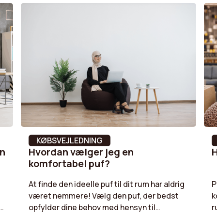
Modstandsdygtighed mod
fnulring
Samling påkrævet
olyester
Komfort
ethanskum
Kollektion
samlingstid
KØBSVEJLEDNING
cycles
in
Hvordan vælger jeg en
H
komfortabel puf?
At finde den ideelle puf til dit rum har aldrig
P
l
været nemmere! Vælg den puf, der bedst
k
opfylder dine behov med hensyn til
r