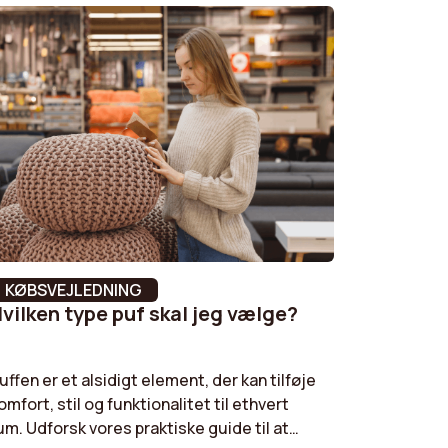
4 = Let pilling
Tak
Balance
Alix
15 min
KØBSVEJLEDNING
vilken type puf skal jeg vælge?
uffen er et alsidigt element, der kan tilføje
omfort, stil og funktionalitet til ethvert
um. Udforsk vores praktiske guide til at