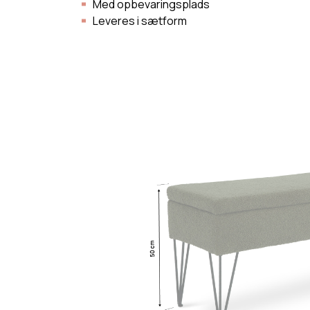
Med opbevaringsplads
Leveres i sætform