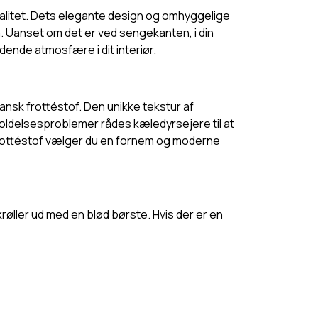
onalitet. Dets elegante design og omhyggelige
um. Uanset om det er ved sengekanten, i din
ydende atmosfære i dit interiør.
ansk frottéstof. Den unikke tekstur af
geholdelsesproblemer rådes kæledyrsejere til at
 frottéstof vælger du en fornem og moderne
øller ud med en blød børste. Hvis der er en