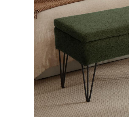
3-Person
Kampagner
2-Person
Har Brug For Hjælp
Min Konto