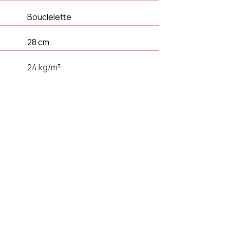
Bouclelette
28 cm
24 kg/m³
Bænk
Sort
101 cm
Tak
50 cm