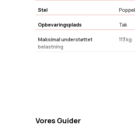
Stel
Poppel
Opbevaringsplads
Tak
Maksimal understøttet
113 kg
belastning
Sædehøjde
50 cm
Stil
Moder
Produktvægt
11 kg
Bredde
101 cm
Vores Guider
Antal personer anbefalet til
1
montage